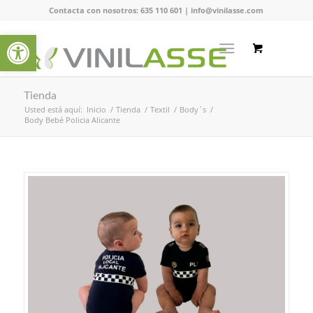
Contacta con nosotros:
635 110 601
|
info@vinilasse.com
Abrir barra de herramientas
Tienda
Usted está aquí:
Inicio
/
Tienda
/
Textil
/
Body´s
/
Body Bebé Policia Alicante