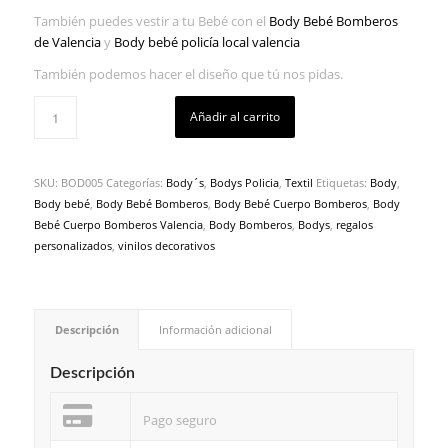
También puedes vestir a tu Bebé con el
Body Bebé Bomberos
de Valencia
y
Body bebé policía local valencia
También podemos hacer el diseño que tú nos pidas.
Añadir al carrito
SKU:
BOD005
Categorías:
Body´s
,
Bodys Policia
,
Textil
Etiquetas:
Body
,
Body bebé
,
Body Bebé Bomberos
,
Body Bebé Cuerpo Bomberos
,
Body
Bebé Cuerpo Bomberos Valencia
,
Body Bomberos
,
Bodys
,
regalos
personalizados
,
vinilos decorativos
Descripción
Información adicional
Descripción
Pago seguro