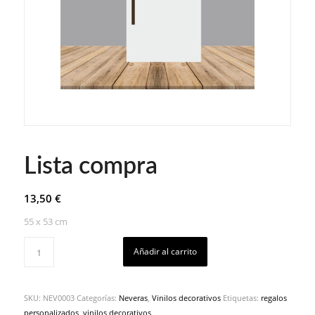
Lista compra
13,50
€
55 x 53 cm
Añadir al carrito
SKU:
NEV0003
Categorías:
Neveras
,
Vinilos decorativos
Etiquetas:
regalos
personalizados
,
vinilos decorativos