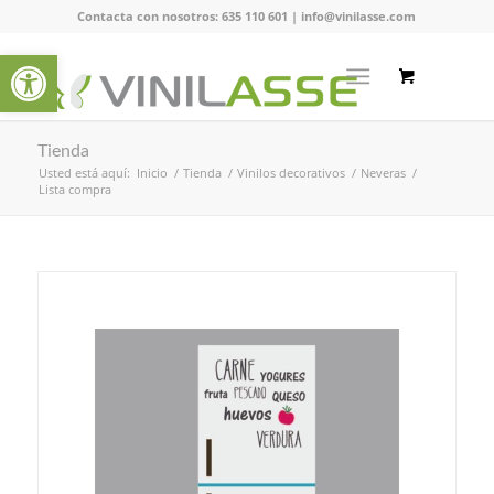
Contacta con nosotros:
635 110 601
|
info@vinilasse.com
Abrir barra de herramientas
Tienda
Usted está aquí:
Inicio
/
Tienda
/
Vinilos decorativos
/
Neveras
/
Lista compra