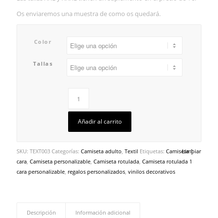
Os enviaremos una muestra de como os quedará.
Color
Tallas
Añadir al carrito
SKU:
TEXT003
Categorías:
Camiseta adulto
,
Textil
Etiquetas:
Camiseta 1
Limpiar
cara
,
Camiseta personalizable
,
Camiseta rotulada
,
Camiseta rotulada 1
cara personalizable
,
regalos personalizados
,
vinilos decorativos
Descripción
Información adicional