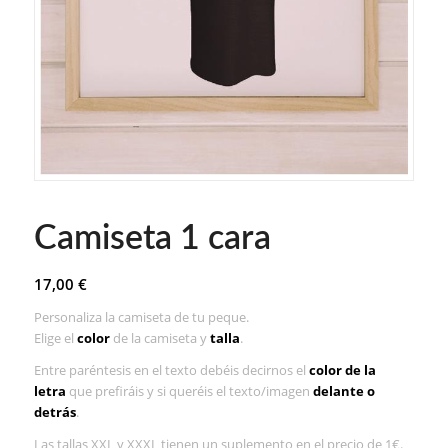
Camiseta 1 cara
17,00
€
Personaliza la camiseta de tu peque.
Elige el
color
de la camiseta y
talla
.
Entre paréntesis en el texto debéis decirnos el
color de la
letra
que prefiráis y si queréis el texto/imagen
delante o
detrás
.
Las tallas XXL y XXXL tienen un suplemento en el precio de 1€.