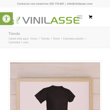
Contacta con nosotros:
635 110 601
|
info@vinilasse.com
Abrir barra de herramientas
Tienda
Usted está aquí:
Inicio
/
Tienda
/
Textil
/
Camiseta adulto
/
Camiseta 1 cara