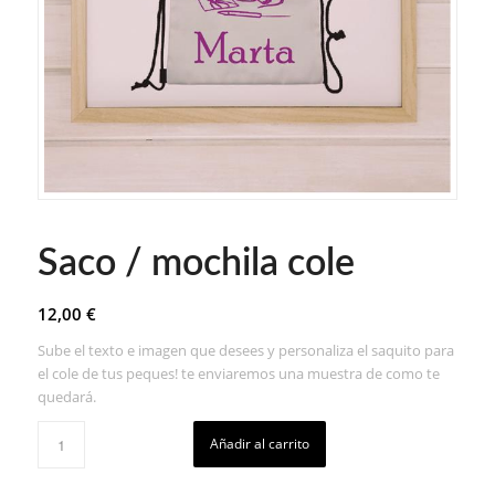
Saco / mochila cole
12,00
€
Sube el texto e imagen que desees y personaliza el saquito para
el cole de tus peques! te enviaremos una muestra de como te
quedará.
Añadir al carrito