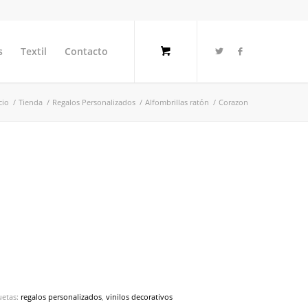
s
Textil
Contacto
cio
/
Tienda
/
Regalos Personalizados
/
Alfombrillas ratón
/
Corazon
uetas:
regalos personalizados
,
vinilos decorativos