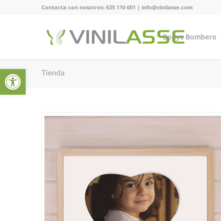
Contacta con nosotros:
635 110 601
|
info@vinilasse.com
Bodys Bombero
Abrir barra de herramientas
Tienda