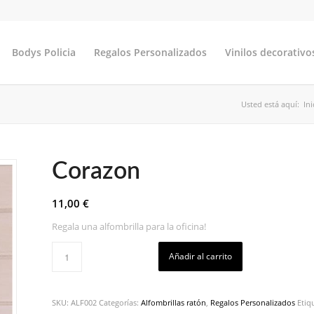
Bodys Policia
Regalos Personalizados
Vinilos decorativo
Usted está aquí:
Ini
Corazon
11,00
€
Regala una alfombrilla para la oficina!
Añadir al carrito
SKU:
ALF002
Categorías:
Alfombrillas ratón
,
Regalos Personalizados
Etiq