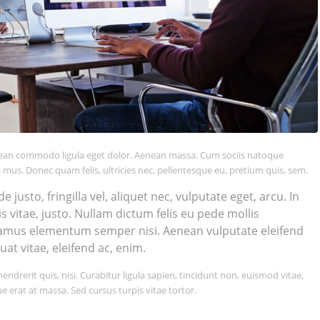
enean commodo ligula eget dolor. Aenean massa. Cum sociis natoque
 mus. Donec quam felis, ultricies nec, pellentesque eu, pretium quis, sem.
usto, fringilla vel, aliquet nec, vulputate eget, arcu. In
s vitae, justo. Nullam dictum felis eu pede mollis
ivamus elementum semper nisi. Aenean vulputate eleifend
uat vitae, eleifend ac, enim.
ndrerit quis, nisi. Curabitur ligula sapien, tincidunt non, euismod vitae,
erat at massa. Sed cursus turpis vitae tortor.