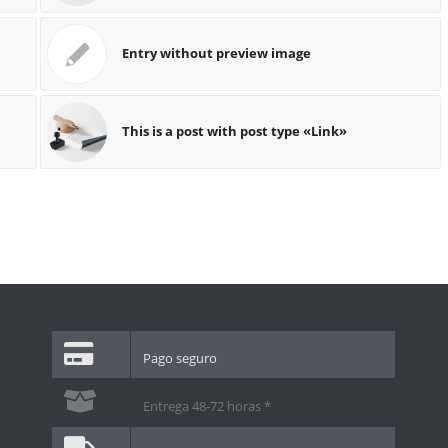
Entry without preview image
This is a post with post type «Link»
Pago seguro
Entrega 48-72 horas *