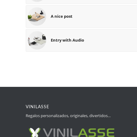
A nice post
Entry with Audio
VINILASSE
Regalos personalizados, originales, divertidos…