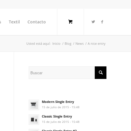
s
Textil
Contacto
Usted está aquí:
Inicio
/
Blog
/
News
/
A nice entry
Modern Single Entry
15 de julio de 2015 - 15:48
Classic Single Entry
15 de julio de 2015 - 15:48
Classic Single Entry #2