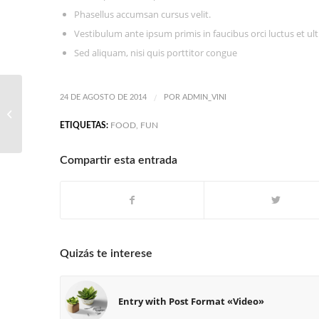
Phasellus accumsan cursus velit.
Vestibulum ante ipsum primis in faucibus orci luctus et ult
Sed aliquam, nisi quis porttitor congue
/
24 DE AGOSTO DE 2014
POR
ADMIN_VINI
Entry without preview image
ETIQUETAS:
FOOD
,
FUN
Compartir esta entrada
Quizás te interese
Entry with Post Format «Video»