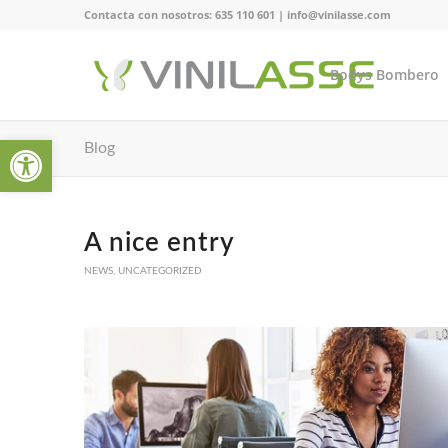
Contacta con nosotros:
635 110 601
|
info@vinilasse.com
Bodys Bombero
Abrir barra de herramientas
Blog
A nice entry
NEWS
,
UNCATEGORIZED