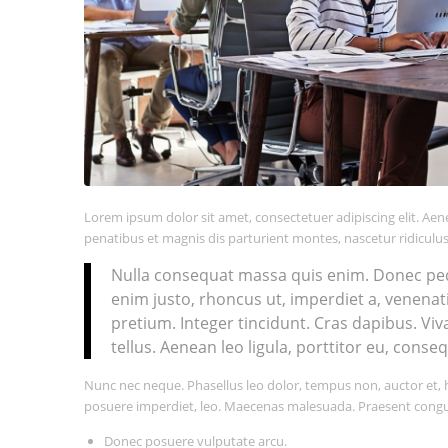
Lorem ipsum dolor sit amet, consectetuer adipiscing elit. A
penatibus et magnis dis parturient montes, nascetur ridiculus
Nulla consequat massa quis enim. Donec pede j
enim justo, rhoncus ut, imperdiet a, venenati
pretium. Integer tincidunt. Cras dapibus. V
tellus. Aenean leo ligula, porttitor eu, conseq
Nunc nec neque. Phasellus leo dolor, tempus non, auctor et, he
posuere imperdiet, leo. Maecenas malesuada. Praesent congue 
Donec posuere vulputate arcu.