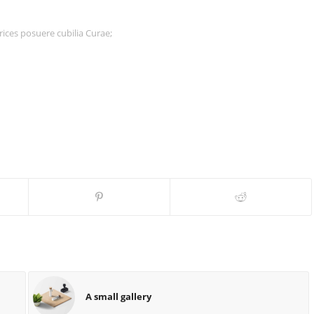
rices posuere cubilia Curae;
A small gallery