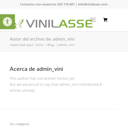
Contacta con nosotros:
635 110 601
|
info@vinilasse.com
Abrir barra de herramientas
Autor del archivo de: admin_vini
Usted está aquí:
Inicio
/
Blog
/
admin_vini
Acerca de
admin_vini
This author has not written his bio yet.
But we are proud to say that
admin_vini
contributed 8
entries already.
Sin categoría