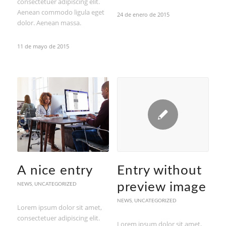
consectetuer adipiscing elit.
Aenean commodo ligula eget
24 de enero de 2015
dolor. Aenean massa.
11 de mayo de 2015
A nice entry
Entry without
preview image
NEWS
,
UNCATEGORIZED
NEWS
,
UNCATEGORIZED
Lorem ipsum dolor sit amet,
consectetuer adipiscing elit.
Lorem ipsum dolor sit amet,