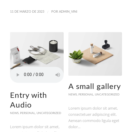
/
11 DE MARZO DE 2023
POR
ADMIN_VINI
A small gallery
Entry with
NEWS
,
PERSONAL
,
UNCATEGORIZED
Audio
Lorem ipsum dolor sit amet,
NEWS
,
PERSONAL
,
UNCATEGORIZED
consectetuer adipiscing elit.
Aenean commodo ligula eget
Lorem ipsum dolor sit amet,
dolor...