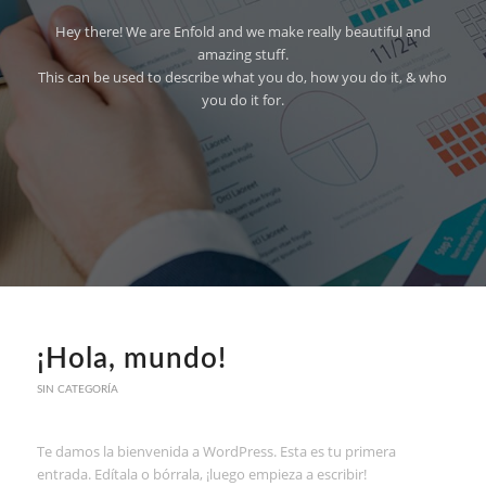
Hey there! We are Enfold and we make really beautiful and
amazing stuff.
This can be used to describe what you do, how you do it, & who
you do it for.
¡Hola, mundo!
SIN CATEGORÍA
Te damos la bienvenida a WordPress. Esta es tu primera
entrada. Edítala o bórrala, ¡luego empieza a escribir!