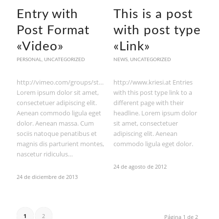
Entry with
This is a post
Post Format
with post type
«Video»
«Link»
PERSONAL
,
UNCATEGORIZED
NEWS
,
UNCATEGORIZED
http://vimeo.com/groups/stockfootage/videos/41629603
http://www.kriesi.at Entries
Lorem ipsum dolor sit amet,
with this post type link to a
consectetuer adipiscing elit.
different page with their
Aenean commodo ligula eget
headline. Lorem ipsum dolor
dolor. Aenean massa. Cum
sit amet, consectetuer
sociis natoque penatibus et
adipiscing elit. Aenean
magnis dis parturient montes,
commodo ligula eget dolor.
nascetur ridiculus…
24 de agosto de 2012
24 de diciembre de 2013
1
2
Página 1 de 2